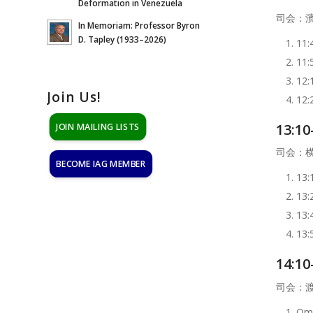
Deformation in Venezuela
司会：濱
In Memoriam: Professor Byron
D. Tapley (1933–2026)
11
11
12
Join Us!
1
13:10
JOIN MAILING LISTS
司会：
BECOME IAG MEMBER
13
1
1
13
14:10
司会：
O