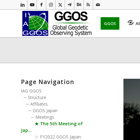
GGOS
A
Page Navigation
IAG GGOS
─
Structure
─
Affiliates
─
GGOS Japan
─
Meetings
★
The 5th Meeting of
Jap...
☆
FY2022 GGOS Japan