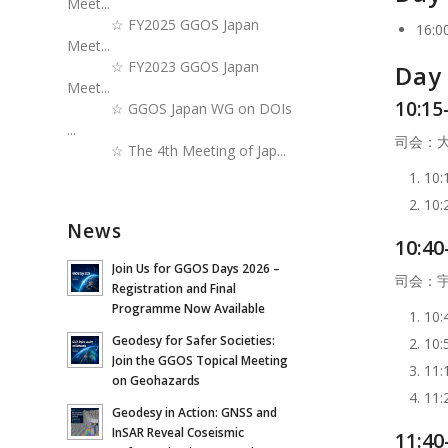
Meet...
☆
FY2025 GGOS Japan
16:
Meet...
☆
FY2023 GGOS Japan
Da
Meet...
10:15
☆
GGOS Japan WG on DOIs
...
司会：
☆
The 4th Meeting of Jap...
10
1
News
10:40
Join Us for GGOS Days 2026 –
司会：宇
Registration and Final
Programme Now Available
10
Geodesy for Safer Societies:
10
Join the GGOS Topical Meeting
11
on Geohazards
11
Geodesy in Action: GNSS and
InSAR Reveal Coseismic
11:4