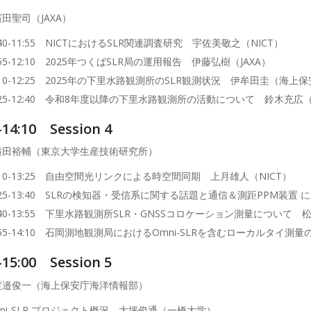
田聖司（JAXA）
:40-11:55 NICTにおけるSLR関連調査研究 宇佐美敬之（NICT）
:55-12:10 2025年つくばSLR局の運用報告 伊藤弘樹（JAXA）
:10-12:25 2025年の下里水路観測所のSLR観測状況 伊牟田圭（海
2:25-12:40 令和8年度以降の下里水路観測所の活動について 鈴木充
-14:10 Session 4
横田裕輔（東京大学生産技術研究所）
:10-13:25 自由空間光リンクによる時空間同期 上月雄人（NICT）
3:25-13:40 SLRの検知器・受信系に関する話題と通信＆測距PPM装
3:40-13:55 下里水路観測所SLR・GNSSコロケーション測量につい
:55-14:10 石岡測地観測局におけるOmni-SLRを含むローカルタイ
-15:00 Session 5
渡邉俊一（海上保安庁海洋情報部）
mni-SLR プロジェクト概況 大坪俊通（一橋大学）