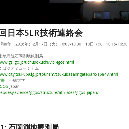
回日本SLR技術連絡会
和8年（2026年）2月17日（火）16:00-18:30・18日（水）10:15-16:30
国土地理院石岡測地観測局
www.gsi.go.jp/uchusokuchi/vlbi-igos.html
つくばジオミュージアム
/www.city.tsukuba.lg.jp/tourism/tsukubasanngatepark/16848.html
幹事
：一橋大学
GOS
Japan
geodesy.science/ggos/structure/affiliates/ggos-japan/
y 1: 石岡測地観測局