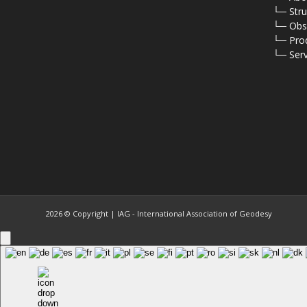
⠀
└─ Stru
⠀
└─ Obs
⠀
└─ Pro
⠀
└─ Serv
2026 © Copyright | IAG - International Association of Geodesy