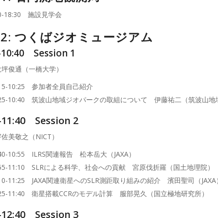
00-18:30 施設見学会
y 2: つくばジオミュージアム
-10:40 Session 1
大坪俊通（一橋大学）
:15-10:25 参加者全員自己紹介
0:25-10:40 筑波山地域ジオパークの取組について 伊藤祐二（筑波
-11:40 Session 2
佐美敬之（NICT）
:40-10:55 ILRS関連報告 松本岳大（JAXA）
:55-11:10 SLRによる科学、社会への貢献 宮原伐折羅（国土地理院）
:10-11:25 JAXA関連衛星へのSLR測距取り組みの紹介 濱田聖司（JAXA
:25-11:40 衛星搭載CCRのモデル計算 服部晃久（国立極地研究所）
0-12:40 Session 3