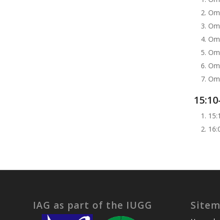
O
Om
Om
O
O
Om
15:10
15
16
IAG as part of the IUGG
Site