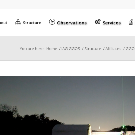
Observations
Services
bout
Structure
You are here:
Home
/
IAG GGOS
/
Structure
/
Affiliates
/
GGOS