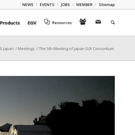
NEWS
EVENTS
JOBS
MEMBER
Sitemap
Products
EGV
Resources
 Japan
/
Meetings
/
The 5th Meeting of Japan SLR Consortium