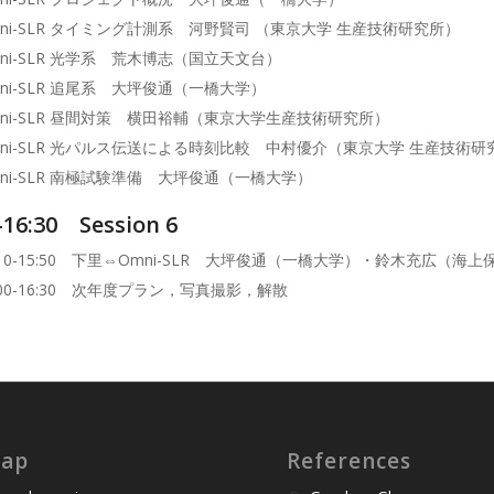
mni-SLR タイミング計測系 河野賢司 （東京大学 生産技術研究所）
ni-SLR 光学系 荒木博志（国立天文台）
ni-SLR 追尾系 大坪俊通（一橋大学）
mni-SLR 昼間対策 横田裕輔（東京大学生産技術研究所）
mni-SLR 光パルス伝送による時刻比較 中村優介（東京大学 生産技術研
ni-SLR 南極試験準備 大坪俊通（一橋大学）
-16:30 Session 6
:10-15:50 下里⇔Omni-SLR 大坪俊通（一橋大学）・鈴木充広（
:00-16:30 次年度プラン，写真撮影，解散
map
References