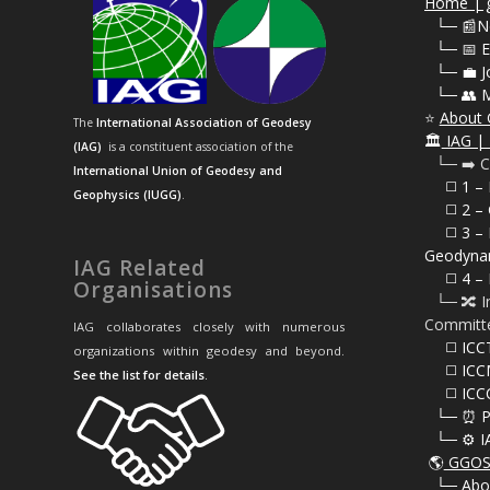
Home | g
⠀
└─ 📰N
⠀
└─ 📅 E
⠀
└─ 💼 J
⠀
└─ 👥 
⭐
About 
The
International Association of Geodesy
🏛️
IAG | 
(IAG)
is a constituent association of the
⠀└─ ➡️ C
International Union of Geodesy and
⠀⠀◻️ 1 –
Geophysics (IUGG)
.
⠀⠀◻️
2 – 
⠀⠀◻️ 3 – 
Geodyna
IAG Related
⠀⠀◻️ 4 – 
Organisations
⠀└─ 🔀 I
Committ
IAG collaborates closely with numerous
⠀⠀◻️ ICC
organizations within geodesy and beyond.
⠀⠀◻️ ICC
See the list for details
.
⠀⠀◻️ ICC
⠀└─ ⏰ P
⠀└─ ⚙️ I
🌎
GGOS 
⠀
└─ Abo