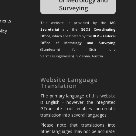
uments
This website is provided by the
IAG
Secretariat
and the
GGOS Coordinating
licy
Office
, which are hosted by the
BEV – Federal
Office of Metrology and Surveying
(Bundesamt für Eich- und
Vermessungswesen) in Vienna, Austria.
Website Language
Translation
The primary language of this website
is English – however, the integrated
GTranslate tool enables automatic
translation into several languages:
Please note that translations into
other languages may not be accurate.