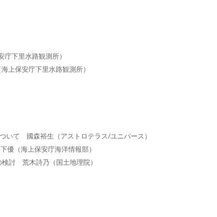
上保安庁下里水路観測所）
広（海上保安庁下里水路観測所）
置 について 國森裕生（アストロテラス/ユニバース）
て 松下優（海上保安庁海洋情報部）
測量の検討 荒木詩乃（国土地理院）