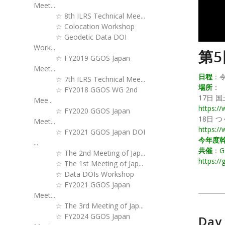
Meet...
☆
8th ILRS Technical Mee...
☆
Colocation Workshop
☆
Geodetic Data DOI
Work...
第5
☆
FY2019 GGOS Japan
Meet...
日程
：令
☆
7th ILRS Technical Mee...
場所
：
☆
FY2018 GGOS WG 2nd
17日 
Mee...
https://
☆
FY2020 GGOS Japan
18日 
Meet...
https:/
☆
FY2021 GGOS Japan DOI
今年度
...
共催
：
G
☆
The 2nd Meeting of Jap...
https://
☆
The 1st Meeting of Jap...
☆
Data DOIs Workshop
☆
FY2021 GGOS Japan
Meet...
☆
The 3rd Meeting of Jap...
☆
FY2024 GGOS Japan
Da