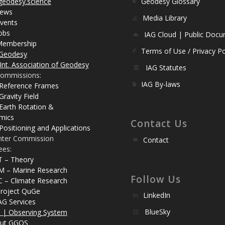
eodesy.science
Geodesy Glossary
ews
Media Library
vents
obs
IAG Cloud | Public Doc
Membership
Terms of Use / Privacy Po
Geodesy
Int. Association of Geodesy
IAG Statutes
ommissions:
IAG By-laws
 Reference Frames
Gravity Field
Earth Rotation &
mics
Contact Us
Positioning and Applications
nter Commission
Contact
ees:
T – Theory
M – Marine Research
Follow Us
C – Climate Research
roject QuGe
LinkedIn
AG Services
BlueSky
| Observing System
ut GGOS