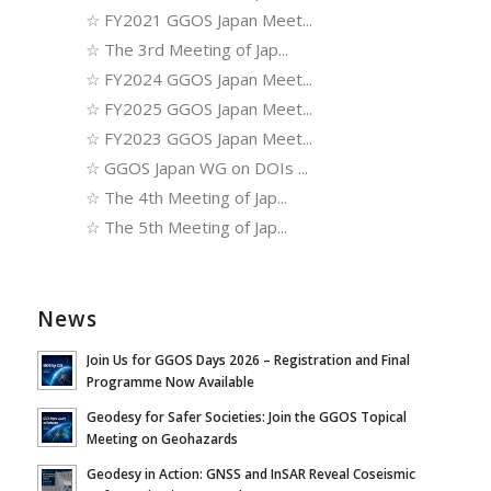
☆
FY2021 GGOS Japan Meet...
☆
The 3rd Meeting of Jap...
☆
FY2024 GGOS Japan Meet...
☆
FY2025 GGOS Japan Meet...
☆
FY2023 GGOS Japan Meet...
☆
GGOS Japan WG on DOIs ...
☆
The 4th Meeting of Jap...
☆
The 5th Meeting of Jap...
News
Join Us for GGOS Days 2026 – Registration and Final
Programme Now Available
Geodesy for Safer Societies: Join the GGOS Topical
Meeting on Geohazards
Geodesy in Action: GNSS and InSAR Reveal Coseismic