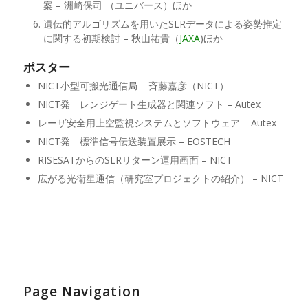
案 – 洲崎保司 （ユニバース）ほか
遺伝的アルゴリズムを用いたSLRデータによる姿勢推定
に関する初期検討 – 秋山祐貴（
JAXA
)ほか
ポスター
NICT小型可搬光通信局 – 斉藤嘉彦（NICT）
NICT発 レンジゲート生成器と関連ソフト – Autex
レーザ安全用上空監視システムとソフトウェア – Autex
NICT発 標準信号伝送装置展示 – EOSTECH
RISESATからのSLRリターン運用画面 – NICT
広がる光衛星通信（研究室プロジェクトの紹介） – NICT
Page Navigation