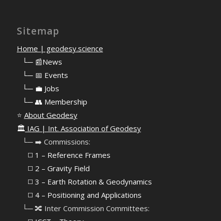
Sitemap
Home | geodesy.science
⠀
└─ 📰News
⠀
└─ 📅 Events
⠀
└─ 💼 Jobs
⠀
└─ 👥 Membership
⭐
About Geodesy
🏛️
IAG | Int. Association of Geodesy
⠀└─ ➡️ Commissions:
⠀⠀◻️ 1 – Reference Frames
⠀⠀◻️
2 – Gravity Field
⠀⠀◻️ 3 – Earth Rotation & Geodynamics
⠀⠀◻️ 4 – Positioning and Applications
⠀└─ 🔀 Inter Commission Committees: