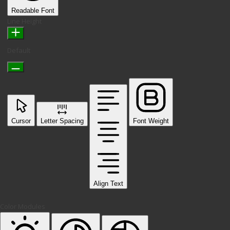
Readable Font
Line Height
Default
Cursor
Letter Spacing
Font Weight
Align Text
Color Modules