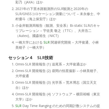
彩乃（JAXA）ほか
2021年の下里水路観測所のSLR観測と2020年の
SLR/GNSSコロケーション測量について – 末永修士、中
村優斗（海上保安庁）ほか
小金井観測局報告（観測、安全系）Bi-static SLRのキャ
リブレーション – 宇佐美 敬之（TTC）、大井浩二
（Autex)、國森裕生（NICT)
一橋大学における
SLR
関連研究開発 – 大坪俊通、小林
美穂子（一橋大学）
セッション４ SLR技術
Omni-SLR 開発報告 (1) 追尾系 – 大坪俊通ほか
Omni-SLR 開発報告 (2) 昼間の恒星撮影 – 小林美穂子、
大坪俊通
Omni-SLR 開発報告 (3) 光学系 – 荒木博志（国立天文
台）ほか
Omni-SLR 開発報告 (4) ソフトウェア – 横田裕輔（東京
大学）ほか
SLR
Day Time Ranging のための同期計数システムの提