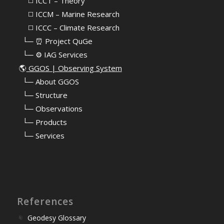
⠀⠀◻️ ICCT – Theory
⠀⠀◻️ ICCM – Marine Research
⠀⠀◻️ ICCC – Climate Research
⠀└─ ⏰ Project QuGe
⠀└─ ⚙️ IAG Services
🌎
GGOS | Observing System
⠀
└─ About GGOS
⠀
└─ Structure
⠀
└─ Observations
⠀
└─ Products
⠀
└─ Services
References
Geodesy Glossary