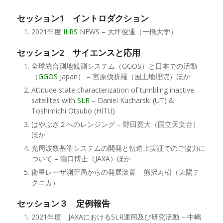
セッション1 イントロダクション
2021年度
ILRS
NEWS – 大坪俊通（一橋大学）
セッション2 サイエンスと応用
全球統合測地観測システム（GGOS）と日本での活動
（
GGOS
Japan） – 宮原伐折羅（国土地理院）ほか
Attitude state characterization of tumbling inactive
satellites with
SLR
– Daniel Kucharski (UT) &
Toshimichi Otsubo (HITU)
はやぶさ２へのレンジング – 野田寛大（国立天文台）
ほか
光周波数基準システムの開発と軌道上実証でのご協力に
ついて – 瀧口博士（JAXA）ほか
衛星レーザ測距局からの発展装置 – 熊沢寿樹（東陽テ
クニカ）
セッション３ 定例報告
2021年度 JAXAにおけるSLR運用及び研究活動 – 中嶋